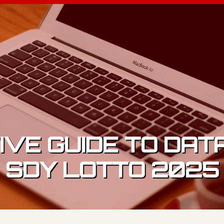
TIVE GUIDE TO DA
SDY LOTTO 2025